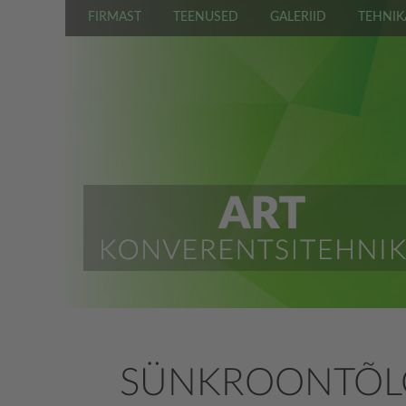
FIRMAST
TEENUSED
GALERIID
TEHNIK
SÜNKROON­TÕL