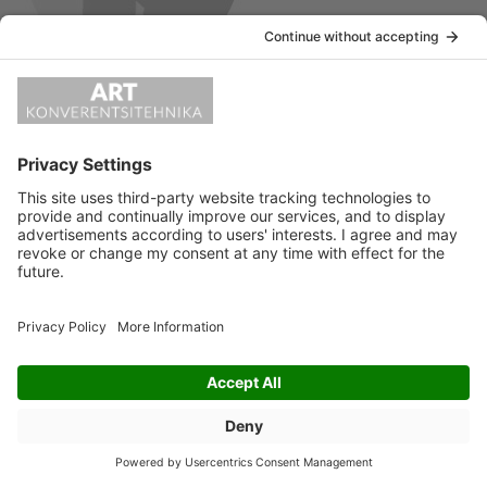
«
default
LEAVE A REPLY
Vabandust, kommenteerimiseks pead
sisse logima
.
ART KONVERENTSITEHNIKA OÜ Kotka 26A 11312 Tallinn
e-post:
info@artko.ee