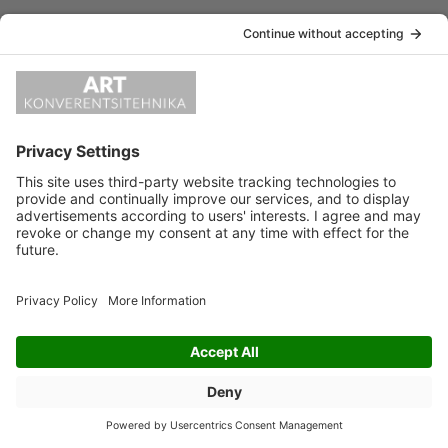
LEAVE A REPLY
Vabandust, kommenteerimiseks pead
sisse logima
.
ART KONVERENTSITEHNIKA OÜ Kotka 26A 11312 Tallinn
e-post:
info@artko.ee