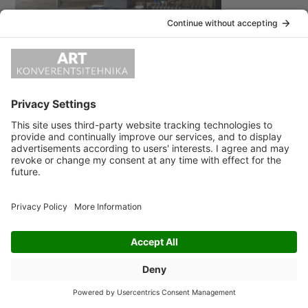
«
helivoim
LEAVE A REPLY
Vabandust, kommenteerimiseks pead
sisse logima
.
ART KONVERENTSITEHNIKA OÜ Kotka 26A 11312 Tallinn
e-post:
info@artko.ee