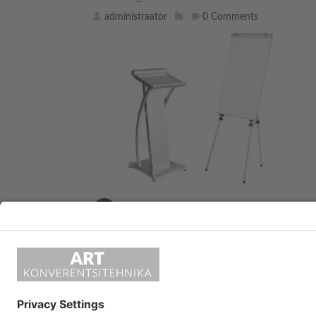
administraator
0 Comments
«
pult_small
LEAVE A REPLY
Vabandust, kommenteerimiseks pead
sisse logima
.