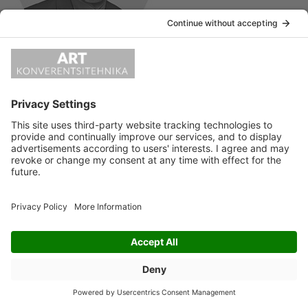
«
rein
LEAVE A REPLY
Vabandust, kommenteerimiseks pead
sisse logima
.
ART KONVERENTSITEHNIKA OÜ Kotka 26A 11312 Tallinn
e-post:
info@artko.ee