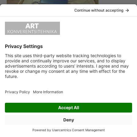
«
syn_tolge10_600
LEAVE A REPLY
Vabandust, kommenteerimiseks pead
sisse logima
.
ART KONVERENTSITEHNIKA OÜ Kotka 26A 11312 Tallinn
e-post:
info@artko.ee