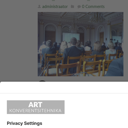
administraator
0 Comments
«
syn_tolge29_600
LEAVE A REPLY
Vabandust, kommenteerimiseks pead
sisse logima
.